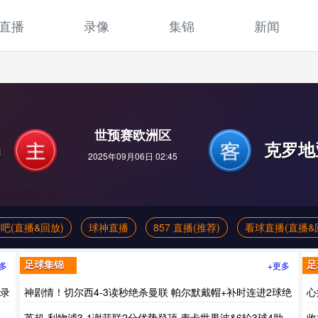
直播
录像
集锦
新闻
世预赛欧洲区
岛
克罗地
2025年09月06日 02:45
吧(直播&回放)
球神直播
857 直播(推荐)
看球直播(直播&
多
+更多
足球集锦
足
场录
神剧情！切尔西4-3读秒绝杀曼联 帕尔默戴帽+补时连进2球绝
心
杀
英超-利物浦3-1谢菲联2分优势登顶 麦卡世界波&6轮3球4助
收