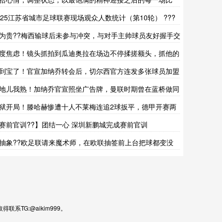
！
025江苏省城市足球联赛现场观众人数统计（第10轮） ???
为贵??梅西输球后未参与冲突，与对手主帅球员友好握手交
度焦虑！镜头抓拍到瓜迪奥拉在场边不停揉搓额头，抓他的
头
到宝了！官宣加纳乔转会后，切尔西官方连发多张球员加盟
真照
地儿我熟！加纳乔官宣照坐广告牌，曼联时期曾在蓝桥做同
庆祝
狱开局！滕哈赫惨遭十人不莱梅连追2球扳平，德甲开赛两
不胜
赛前官训??】团结一心 深圳新鹏城完成赛前官训
抽象??欧足联请来魔术师，在欧联抽签前上台把球都变没
TG:@aikim999。