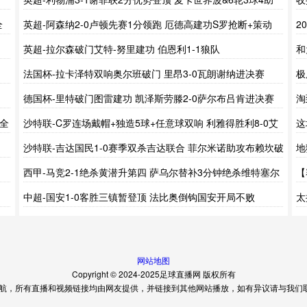
攻
赛
全
英超-阿森纳2-0卢顿先赛1分领跑 厄德高建功S罗抢断+策动
2
+造乌龙
英超-拉尔森破门艾特-努里建功 伯恩利1-1狼队
和
流
法国杯-拉卡泽特双响奥尔班破门 里昂3-0瓦朗谢纳进决赛
极
光
德国杯-里特破门图雷建功 凯泽斯劳滕2-0萨尔布吕肯进决赛
淘
写
 全
沙特联-C罗连场戴帽+独造5球+任意球双响 利雅得胜利8-0艾
这
卜哈
款
沙特联-吉达国民1-0赛季双杀吉达联合 菲尔米诺助攻布赖坎破
地
门
轮
西甲-马竞2-1绝杀黄潜升第四 萨乌尔替补3分钟绝杀维特塞尔
【
破门
中超-国安1-0客胜三镇暂登顶 法比奥倒钩国安开局不败
太
了
网站地图
Copyright © 2024-2025足球直播网 版权所有
，所有直播和视频链接均由网友提供，并链接到其他网站播放，如有异议请与我们取得联系