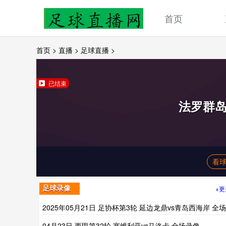
首页
首页
>
直播
>
足球直播
>
已结束
法罗群
看球
+更
足球录像
2025年05月21日 足协杯第3轮 延边龙鼎vs青岛西海岸 全
像
04月23日 西甲第32轮 塞维利亚vs马洛卡 全场录像