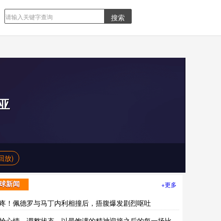
亚
回放)
+更多
球新闻
疼！佩德罗与马丁内利相撞后，捂腹爆发剧烈呕吐
拾心情，调整状态，以最饱满的精神迎接之后的每一场比