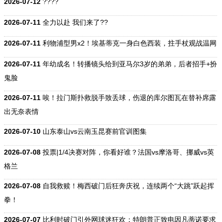
2026-07-12
????
2026-07-11
全力以赴 我们来了??
2026-07-11
利物浦型男x2！埃基蒂克一身白色西装，拄手杖观战温网
2026-07-11
年幼成名！转播镜头给到亚马尔3岁的弟弟，后者招手+扮
鬼脸
2026-07-11
唉！拉门斯扑救脱手致丢球，伤退的库尔图瓦在替补席露
出无奈表情
2026-07-10
山东泰山vs云南玉昆赛前官训图集
2026-07-08
投票|1/4决赛对阵，你看好谁？法国vs摩洛哥、挪威vs英
格兰
2026-07-08
自我救赎！梅西破门后狂奔庆祝，连续两个“大跳”跃起挥
拳！
2026-07-07
比利时破门引外网球迷狂欢：特朗普正致电因凡蒂诺要求