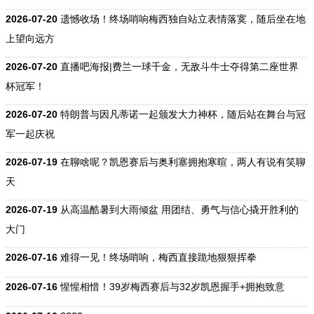
2026-07-20
遗憾收场！终场哨响梅西独自站立表情落寞，随后坐在地
上望向远方
2026-07-20
直播吧海报|费兰一球千金，无敌斗牛士夺得第二座世界
杯冠军！
2026-07-20
特朗普与因凡蒂诺一起颁发大力神杯，随后站在舞台与冠
军一起庆祝
2026-07-19
在聊啥呢？凯恩赛后与奥利塞拥抱寒暄，两人有说有笑聊
天
2026-07-19
从高温酷暑到大雨倾盆 用团结、勇气与信心撬开胜利的
大门
2026-07-16
难得一见！终场哨响，梅西直接跪地狠狠挥拳
2026-07-16
惺惺相惜！39岁梅西赛后与32岁凯恩握手+拥抱致意