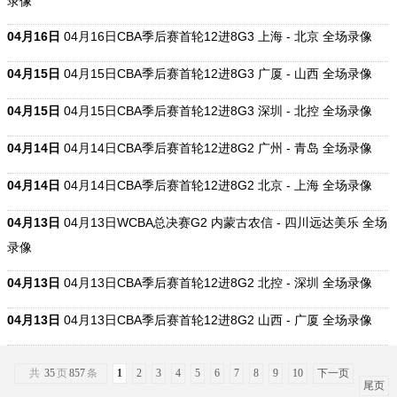
录像
04月16日
04月16日CBA季后赛首轮12进8G3 上海 - 北京 全场录像
04月15日
04月15日CBA季后赛首轮12进8G3 广厦 - 山西 全场录像
04月15日
04月15日CBA季后赛首轮12进8G3 深圳 - 北控 全场录像
04月14日
04月14日CBA季后赛首轮12进8G2 广州 - 青岛 全场录像
04月14日
04月14日CBA季后赛首轮12进8G2 北京 - 上海 全场录像
04月13日
04月13日WCBA总决赛G2 内蒙古农信 - 四川远达美乐 全场
录像
04月13日
04月13日CBA季后赛首轮12进8G2 北控 - 深圳 全场录像
04月13日
04月13日CBA季后赛首轮12进8G2 山西 - 广厦 全场录像
共
35
页
857
条
1
2
3
4
5
6
7
8
9
10
下一页
尾页