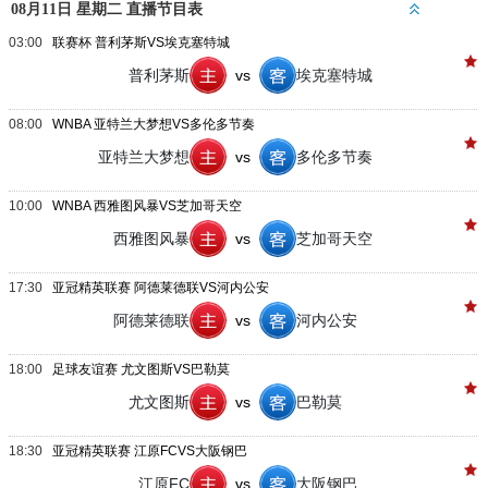
08月11日 星期二 直播节目表
03:00
联赛杯 普利茅斯VS埃克塞特城
普利茅斯
vs
埃克塞特城
08:00
WNBA 亚特兰大梦想VS多伦多节奏
亚特兰大梦想
vs
多伦多节奏
10:00
WNBA 西雅图风暴VS芝加哥天空
西雅图风暴
vs
芝加哥天空
17:30
亚冠精英联赛 阿德莱德联VS河内公安
阿德莱德联
vs
河内公安
18:00
足球友谊赛 尤文图斯VS巴勒莫
尤文图斯
vs
巴勒莫
18:30
亚冠精英联赛 江原FCVS大阪钢巴
江原FC
vs
大阪钢巴