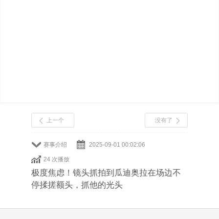
上一个
没有了
赛事介绍
2025-09-01 00:02:06
24 次播放
极度焦虑！镜头抓拍到瓜迪奥拉在场边不
停揉搓额头，抓他的光头