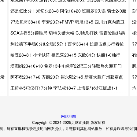
分
军
还是低比分！米切尔23+8 阿伦16+20 班凯罗6失误 骑士2-0魔
刻
术
条
??坎贝奇38+10 李梦23分+FMVP 韩旭13+5 四川力克内蒙卫
没
冕成功
赛
SGA连得5分锁胜局 切特关键大帽 CJ绝杀打铁 雷霆险胜鹈鹕
杨
了
利拉德下半场0分&全场35分！西卡36+14 雄鹿击退步行者拔
?
头筹
大
哈登28+8！小卡缺阵 祖巴茨20+15 东欧64分 快船1-0独行
有
侠！
得
塔图姆23+10+10 希罗13中4 绿军22记三分轻取热火迎开门
脚
红
祝
场录
阿不都20+17+6 齐麟20分 崔永熙21+5 新疆大胜广州获赛点
?
场
王哲林5犯仅打17分钟 李弘权18+7 上海逆转浙江扳成1-1
均
都
网站地图
Copyright © 2024-2025足球直播网 版权所有
，所有直播和视频链接均由网友提供，并链接到其他网站播放，如有异议请与我们取得联系