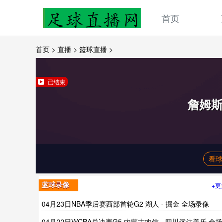
首页
首页
>
直播
>
篮球直播
>
已结束
詹姆
看球
+更
蓝球录像
04月23日NBA季后赛西部首轮G2 湖人 - 掘金 全场录像
04月22日WCBA总决赛G5 内蒙古农信 - 四川远达美乐 全