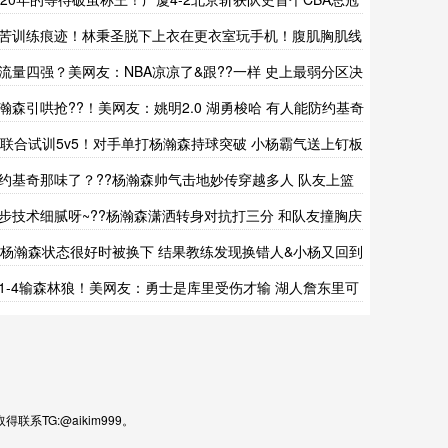
！
苦训练痕迹！林秉圣脱下上衣在更衣室玩手机！腹肌胸肌线
明显
流量四强？美网友：NBA凉凉了&跟??一样 史上最弱分区决
瀚森引哄抢??！美网友：姚明2.0 湖勇梭哈 有人能防约基奇
?联合试训5v5！对手单打杨瀚森持球突破 小杨霸气送上钉板
帽
约基奇那味了？??杨瀚森帅气击地妙传穿越多人 队友上篮
手
步技术细腻呀~??杨瀚森潇洒转身对抗打三分 和队友撞胸庆
?杨瀚森状态很好时被换下 结果教练发现换错人&小杨又回到
上
1-4输森林狼！美网友：勇士是库里受伤才输 湖人詹东里可
健康
TG:@aikim999。