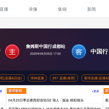
直播
录像
集锦
新闻
詹姆斯中国行成都站
斯
中国行
2025年09月05日 17:00
吧(直播&回放)
球神直播
857 直播(推荐)
看球直播(直播&
多
+更多
篮球集锦
篮
04月23日季后赛西部首轮G2 湖人 - 掘金 精彩镜头
看
止
场录
尼克斯14秒6分逆转76人 迪文准绝杀3分 恩比德马克西空砍69
?