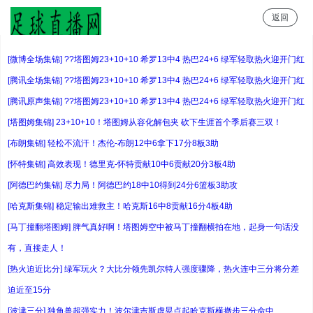
返回
足球直播网
[微博全场集锦] ??塔图姆23+10+10 希罗13中4 热巴24+6 绿军轻取热火迎开门红
[腾讯全场集锦] ??塔图姆23+10+10 希罗13中4 热巴24+6 绿军轻取热火迎开门红
[腾讯原声集锦] ??塔图姆23+10+10 希罗13中4 热巴24+6 绿军轻取热火迎开门红
[塔图姆集锦] 23+10+10！塔图姆从容化解包夹 砍下生涯首个季后赛三双！
[布朗集锦] 轻松不流汗！杰伦-布朗12中6拿下17分8板3助
[怀特集锦] 高效表现！德里克-怀特贡献10中6贡献20分3板4助
[阿德巴约集锦] 尽力局！阿德巴约18中10得到24分6篮板3助攻
[哈克斯集锦] 稳定输出难救主！哈克斯16中8贡献16分4板4助
[马丁撞翻塔图姆] 脾气真好啊！塔图姆空中被马丁撞翻横拍在地，起身一句话没
有，直接走人！
[热火迫近比分] 绿军玩火？大比分领先凯尔特人强度骤降，热火连中三分将分差
迫近至15分
[波津三分] 独角兽超强实力！波尔津吉斯虚晃点起哈克斯横撤步三分命中