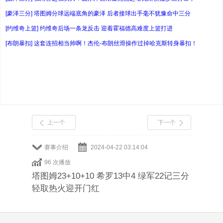
[豪泽三分] 塔图姆分球远端底角的豪泽 后者接球出手毫不犹豫命中三分
[约维奇上篮] 约维奇后场一条龙反击 迎着霍福德高难度上篮打进
[布朗暴扣] 这套连招相当帅啊！杰伦-布朗丝滑操作过掉哈克斯转身暴扣！
上一个
下一个
赛事介绍
2024-04-22 03:14:04
96 次播放
塔图姆23+10+10 希罗13中4 绿军22记三分
轻取热火迎开门红