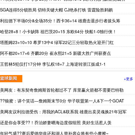
SGA连得5分锁胜局 切特关键大帽 CJ绝杀打铁 雷霆险胜鹈鹕
利拉德下半场0分&全场35分！西卡36+14 雄鹿击退步行者拔头筹
哈登28+8！小卡缺阵 祖巴茨20+15 东欧64分 快船1-0独行侠！
塔图姆23+10+10 希罗13中4 绿军22记三分轻取热火迎开门红
阿不都20+17+6 齐麟20分 崔永熙21+5 新疆大胜广州获赛点
王哲林5犯仅打17分钟 李弘权18+7 上海逆转浙江扳成1-1
+更多
篮球新闻
美网友：有东契奇詹姆斯首轮都过不了 库里赢火箭都不需要巴特勒
??狼蜜：讲个笑话—詹姆斯末节0分 华子联盟第一人&下一个GOAT
美网友议利拉德受伤：用我的ACL&联系我 雄鹿出卖灵魂换21年冠军
还是你会享受??！乔治娇妻晒海边度假组照 美好生活惹人羡
年轻气盛??赛后爱德华兹还和湖人替补席众将有些小摩擦~