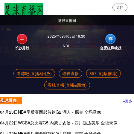
返回
足球直播网
篮球直播间
2025年09月05日 19:30
NBL
长沙勇胜
合肥狂风峻茂
看球吧(直播&回放)
球神直播
857 直播(推荐)
看球直播(直播&回放)
+更多
蓝球录像
04月23日NBA季后赛西部首轮G2 湖人 - 掘金 全场录像
04月22日WCBA总决赛G5 内蒙古农信 - 四川远达美乐 全场录像
04月22日NBA季后赛西部首轮G1 鹈鹕 - 雷霆 全场录像