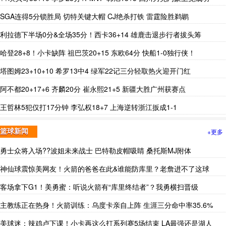
SGA连得5分锁胜局 切特关键大帽 CJ绝杀打铁 雷霆险胜鹈鹕
利拉德下半场0分&全场35分！西卡36+14 雄鹿击退步行者拔头筹
哈登28+8！小卡缺阵 祖巴茨20+15 东欧64分 快船1-0独行侠！
塔图姆23+10+10 希罗13中4 绿军22记三分轻取热火迎开门红
阿不都20+17+6 齐麟20分 崔永熙21+5 新疆大胜广州获赛点
王哲林5犯仅打17分钟 李弘权18+7 上海逆转浙江扳成1-1
+更多
篮球新闻
勇士众将入场??波姐未来战士 巴特勒皮帽吸睛 桑托斯MJ附体
神仙球震惊美网友！火箭的爸爸在此&谁能防库里？老詹进不了这球
客场拿下G1！美勇蜜：听说火箭有“库里终结者”？我勇横扫晋级
主教练正在热身！火箭训练：乌度卡亲自上阵 生涯三分命中率35.6%
美球迷：辣鸡卢下课！小卡再这么打系列赛5场结束 LA最强还是湖人