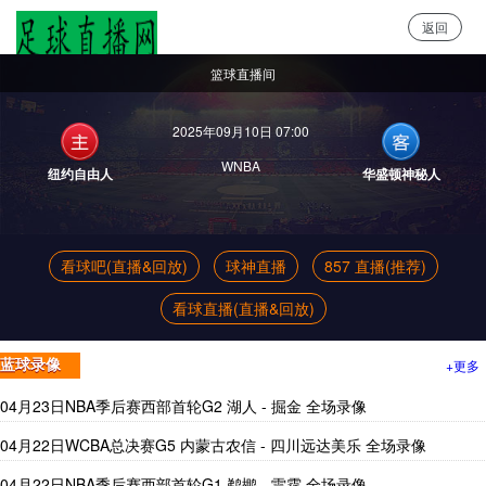
返回
足球直播网
篮球直播间
2025年09月10日 07:00
WNBA
纽约自由人
华盛顿神秘人
看球吧(直播&回放)
球神直播
857 直播(推荐)
看球直播(直播&回放)
+更多
蓝球录像
04月23日NBA季后赛西部首轮G2 湖人 - 掘金 全场录像
04月22日WCBA总决赛G5 内蒙古农信 - 四川远达美乐 全场录像
04月22日NBA季后赛西部首轮G1 鹈鹕 - 雷霆 全场录像