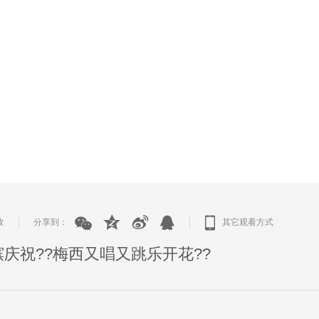
放
分享到：
其它观看方式
|
|
庆祝??梅西又唱又跳乐开花??