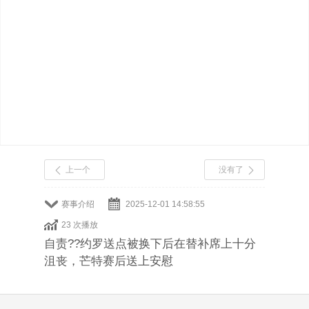
上一个
没有了
赛事介绍
2025-12-01 14:58:55
23 次播放
自责??约罗送点被换下后在替补席上十分
沮丧，芒特赛后送上安慰