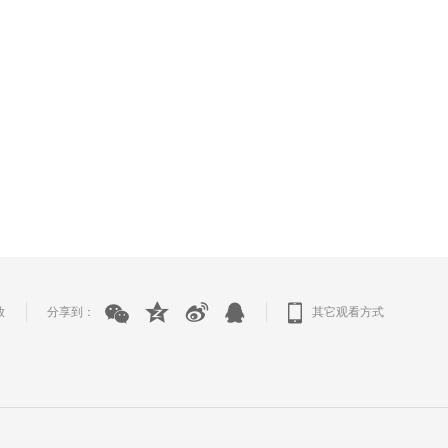
放
分享到：
其它观看方式
|
|