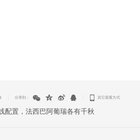
放
分享到：
其它观看方式
|
|
线配置，法西巴阿葡瑞各有千秋