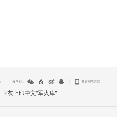
放
分享到：
其它观看方式
|
|
卫衣上印中文“军火库”