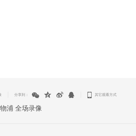
放
分享到：
其它观看方式
|
|
s利物浦 全场录像