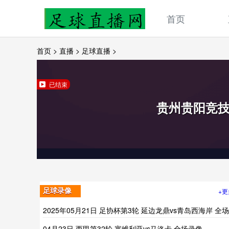
首页
首页
>
直播
>
足球直播
>
已结束
贵州贵阳竞
+更
足球录像
2025年05月21日 足协杯第3轮 延边龙鼎vs青岛西海岸 全
像
04月23日 西甲第32轮 塞维利亚vs马洛卡 全场录像