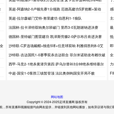
攻
全
英超-阿森纳2-0卢顿先赛1分领跑 厄德高建功S罗抢断+策动
感
+造乌龙
英超-拉尔森破门艾特-努里建功 伯恩利1-1狼队
主
法国杯-拉卡泽特双响奥尔班破门 里昂3-0瓦朗谢纳进决赛
最
理
德国杯-里特破门图雷建功 凯泽斯劳滕2-0萨尔布吕肯进决赛
抵
 全
沙特联-C罗连场戴帽+独造5球+任意球双响 利雅得胜利8-0艾
即
卜哈
沙特联-吉达国民1-0赛季双杀吉达联合 菲尔米诺助攻布赖坎破
全
门
西甲-马竞2-1绝杀黄潜升第四 萨乌尔替补3分钟绝杀维特塞尔
力
破门
拉
中超-国安1-0客胜三镇暂登顶 法比奥倒钩国安开局不败
F
一
网站地图
Copyright © 2024-2025足球直播网 版权所有
，所有直播和视频链接均由网友提供，并链接到其他网站播放，如有异议请与我们取得联系