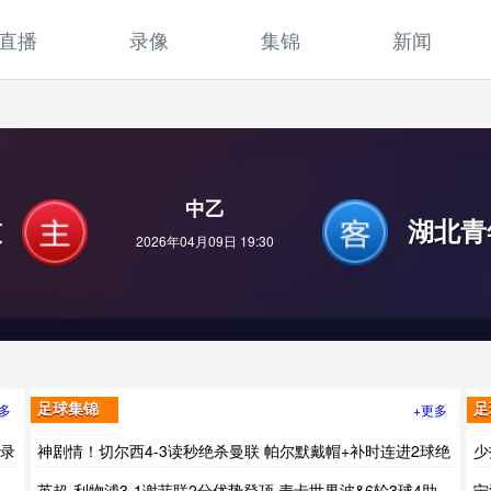
直播
录像
集锦
新闻
中乙
技
湖北青
2026年04月09日 19:30
多
+更多
足球集锦
足
场录
神剧情！切尔西4-3读秒绝杀曼联 帕尔默戴帽+补时连进2球绝
少
杀
加
英超-利物浦3-1谢菲联2分优势登顶 麦卡世界波&6轮3球4助
宁