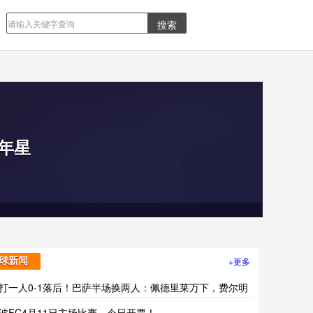
年星
+更多
球新闻
打一人0-1落后！巴萨半场换两人：佩德里莱万下，费尔明
维上
波FC4月11日主场比赛，今日开票！