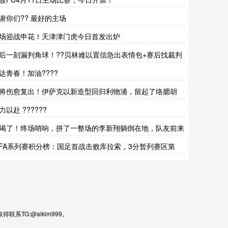
谢你们?? 最好的主场
场迎战申花！天津津门虎今日首发出炉
后一刻漏判角球！??贝林难以置信急出表情包+赛后找裁判
论
达青春！加油????
将伤愈复出！伊萨克以新造型回归利物浦，留起了络腮胡
力以赴 ??????
竭了！终场哨响，拼了一整场的李新翔躺倒在地，队友前来
一把
IFA系列赛积分榜：国足首战击败库拉索，3分暂列赛区第
！
TG:@aikim999。