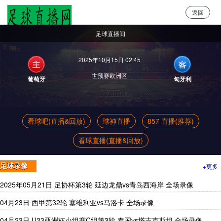
返回
足球直播网
足球直播间
2025年10月15日 02:45
世预赛欧洲区
葡萄牙
匈牙利
看球吧(直播&回放)
球神直播
857 直播(推荐)
看球直播(直播&回放)
+更多
足球录像
2025年05月21日 足协杯第3轮 延边龙鼎vs青岛西海岸 全场录像
04月23日 西甲第32轮 塞维利亚vs马洛卡 全场录像
04月23日 U23亚洲杯小组赛C组第3轮 泰国vs塔吉克斯坦 全场录像