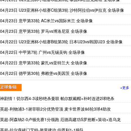
04月23日 U23亚洲杯小组赛C组第3轮 沙特阿拉伯vs伊拉克 全场录像
04月23日 意甲第33轮 AC米兰vs国际米兰 全场录像
04月23日 意甲第33轮 罗马vs博洛尼亚 全场录像
04月22日 U23亚洲杯小组赛B组第3轮 日本U23vs韩国U23 全场录像
04月22日 中甲第7轮 广州vs无锡吴钩 全场录像
04月22日 意甲第33轮 蒙扎vs亚特兰大 全场录像
04月22日 德甲第30轮 弗赖堡vs美因茨 全场录像
+更多
足球集锦
神剧情！切尔西4-3读秒绝杀曼联 帕尔默戴帽+补时连进2球绝杀
英超-利物浦3-1谢菲联2分优势登顶 麦卡世界波&6轮3球4助攻
英超-阿森纳2-0卢顿先赛1分领跑 厄德高建功S罗抢断+策动+造乌龙
英超-拉尔森破门艾特-努里建功 伯恩利1-1狼队