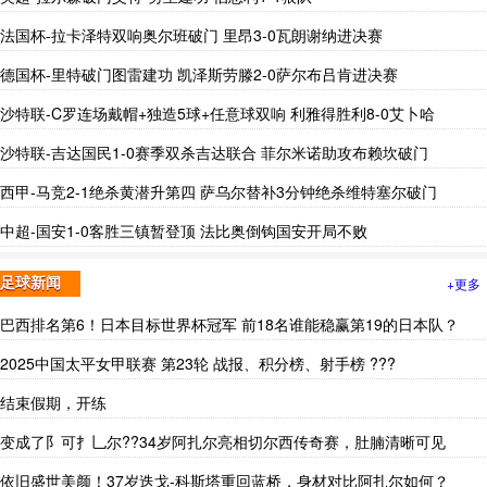
法国杯-拉卡泽特双响奥尔班破门 里昂3-0瓦朗谢纳进决赛
德国杯-里特破门图雷建功 凯泽斯劳滕2-0萨尔布吕肯进决赛
沙特联-C罗连场戴帽+独造5球+任意球双响 利雅得胜利8-0艾卜哈
沙特联-吉达国民1-0赛季双杀吉达联合 菲尔米诺助攻布赖坎破门
西甲-马竞2-1绝杀黄潜升第四 萨乌尔替补3分钟绝杀维特塞尔破门
中超-国安1-0客胜三镇暂登顶 法比奥倒钩国安开局不败
+更多
足球新闻
巴西排名第6！日本目标世界杯冠军 前18名谁能稳赢第19的日本队？
2025中国太平女甲联赛 第23轮 战报、积分榜、射手榜 ???
结束假期，开练
变成了阝可扌乚尔??34岁阿扎尔亮相切尔西传奇赛，肚腩清晰可见
依旧盛世美颜！37岁迭戈-科斯塔重回蓝桥，身材对比阿扎尔如何？