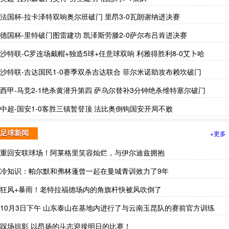
法国杯-拉卡泽特双响奥尔班破门 里昂3-0瓦朗谢纳进决赛
德国杯-里特破门图雷建功 凯泽斯劳滕2-0萨尔布吕肯进决赛
沙特联-C罗连场戴帽+独造5球+任意球双响 利雅得胜利8-0艾卜哈
沙特联-吉达国民1-0赛季双杀吉达联合 菲尔米诺助攻布赖坎破门
西甲-马竞2-1绝杀黄潜升第四 萨乌尔替补3分钟绝杀维特塞尔破门
中超-国安1-0客胜三镇暂登顶 法比奥倒钩国安开局不败
+更多
足球新闻
重回安联球场！阿莱格里笑容灿烂，与伊尔迪兹拥抱
冷知识：帕尔默和弗林蓬曾一起在曼城青训效力了9年
狂风+暴雨！老特拉福德场内的角旗杆快被风吹倒了
10月3日下午 山东泰山在基地内进行了与云南玉昆队的赛前官方训练
踩场掠影 以昂扬的斗志迎接明日的比赛！