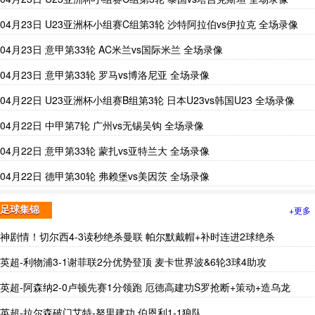
04月23日 U23亚洲杯小组赛C组第3轮 沙特阿拉伯vs伊拉克 全场录像
04月23日 意甲第33轮 AC米兰vs国际米兰 全场录像
04月23日 意甲第33轮 罗马vs博洛尼亚 全场录像
04月22日 U23亚洲杯小组赛B组第3轮 日本U23vs韩国U23 全场录像
04月22日 中甲第7轮 广州vs无锡吴钩 全场录像
04月22日 意甲第33轮 蒙扎vs亚特兰大 全场录像
04月22日 德甲第30轮 弗赖堡vs美因茨 全场录像
+更多
足球集锦
神剧情！切尔西4-3读秒绝杀曼联 帕尔默戴帽+补时连进2球绝杀
英超-利物浦3-1谢菲联2分优势登顶 麦卡世界波&6轮3球4助攻
英超-阿森纳2-0卢顿先赛1分领跑 厄德高建功S罗抢断+策动+造乌龙
英超-拉尔森破门艾特-努里建功 伯恩利1-1狼队