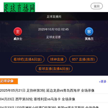
返回
足球直播网
足球直播间
2025年10月10日 02:45
足球友谊赛
威尔士
英格兰
看球吧(直播&回放)
球神直播
857 直播(推荐)
看球直播(直播&回放)
+更多
足球录像
2025年05月21日 足协杯第3轮 延边龙鼎vs青岛西海岸 全场录像
04月23日 西甲第32轮 塞维利亚vs马洛卡 全场录像
04月23日 U23亚洲杯小组赛C组第3轮 泰国vs塔吉克斯坦 全场录像