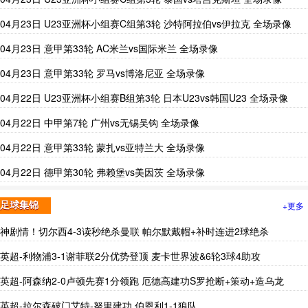
04月23日 U23亚洲杯小组赛C组第3轮 沙特阿拉伯vs伊拉克 全场录像
04月23日 意甲第33轮 AC米兰vs国际米兰 全场录像
04月23日 意甲第33轮 罗马vs博洛尼亚 全场录像
04月22日 U23亚洲杯小组赛B组第3轮 日本U23vs韩国U23 全场录像
04月22日 中甲第7轮 广州vs无锡吴钩 全场录像
04月22日 意甲第33轮 蒙扎vs亚特兰大 全场录像
04月22日 德甲第30轮 弗赖堡vs美因茨 全场录像
+更多
足球集锦
神剧情！切尔西4-3读秒绝杀曼联 帕尔默戴帽+补时连进2球绝杀
英超-利物浦3-1谢菲联2分优势登顶 麦卡世界波&6轮3球4助攻
英超-阿森纳2-0卢顿先赛1分领跑 厄德高建功S罗抢断+策动+造乌龙
英超-拉尔森破门艾特-努里建功 伯恩利1-1狼队