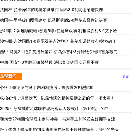
法国杯-拉卡泽特双响奥尔班破门 里昂3-0瓦朗谢纳进决赛
德国杯-里特破门图雷建功 凯泽斯劳滕2-0萨尔布吕肯进决赛
沙特联-C罗连场戴帽+独造5球+任意球双响 利雅得胜利8-0艾卜哈
沙特联-吉达国民1-0赛季双杀吉达联合 菲尔米诺助攻布赖坎破门
西甲-马竞2-1绝杀黄潜升第四 萨乌尔替补3分钟绝杀维特塞尔破门
中超-国安1-0客胜三镇暂登顶 法比奥倒钩国安开局不败
+更多
足球新闻
心疼！佩德罗与马丁内利相撞后，捂腹爆发剧烈呕吐
收拾心情，调整状态，以最饱满的精神迎接之后的每一场比赛！
2025江苏省城市足球联赛现场观众人数统计（第10轮） ???
和为贵??梅西输球后未参与冲突，与对手主帅球员友好握手交流
极度焦虑！镜头抓拍到瓜迪奥拉在场边不停揉搓额头，抓他的光头