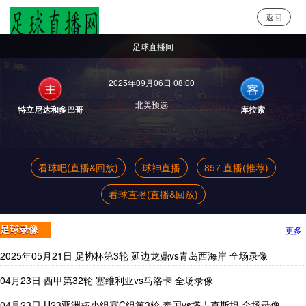
返回
足球直播网
足球直播间
2025年09月06日 08:00
北美预选
特立尼达和多巴哥
库拉索
看球吧(直播&回放)
球神直播
857 直播(推荐)
看球直播(直播&回放)
+更多
足球录像
2025年05月21日 足协杯第3轮 延边龙鼎vs青岛西海岸 全场录像
04月23日 西甲第32轮 塞维利亚vs马洛卡 全场录像
04月23日 U23亚洲杯小组赛C组第3轮 泰国vs塔吉克斯坦 全场录像