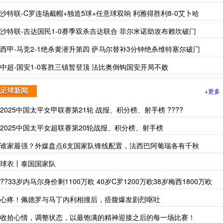
沙特联-C罗连场戴帽+独造5球+任意球双响 利雅得胜利8-0艾卜哈
沙特联-吉达国民1-0赛季双杀吉达联合 菲尔米诺助攻布赖坎破门
西甲-马竞2-1绝杀黄潜升第四 萨乌尔替补3分钟绝杀维特塞尔破门
中超-国安1-0客胜三镇暂登顶 法比奥倒钩国安开局不败
+更多
足球新闻
2025中国太平女甲联赛第21轮 战报、积分榜、射手榜 ????
2025中国太平女超联赛第20轮战报、积分榜、射手榜
谁家最强？外媒盘点6支国家队锋线配置，法西巴阿葡瑞各有千秋
球衣丨泰国国家队
??33岁内马尔身价剩1100万欧 40岁C罗1200万欧38岁梅西1800万欧
心疼！佩德罗与马丁内利相撞后，捂腹爆发剧烈呕吐
收拾心情，调整状态，以最饱满的精神迎接之后的每一场比赛！