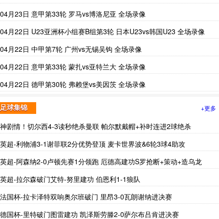
04月23日 意甲第33轮 罗马vs博洛尼亚 全场录像
04月22日 U23亚洲杯小组赛B组第3轮 日本U23vs韩国U23 全场录像
04月22日 中甲第7轮 广州vs无锡吴钩 全场录像
04月22日 意甲第33轮 蒙扎vs亚特兰大 全场录像
04月22日 德甲第30轮 弗赖堡vs美因茨 全场录像
+更多
足球集锦
神剧情！切尔西4-3读秒绝杀曼联 帕尔默戴帽+补时连进2球绝杀
英超-利物浦3-1谢菲联2分优势登顶 麦卡世界波&6轮3球4助攻
英超-阿森纳2-0卢顿先赛1分领跑 厄德高建功S罗抢断+策动+造乌龙
英超-拉尔森破门艾特-努里建功 伯恩利1-1狼队
法国杯-拉卡泽特双响奥尔班破门 里昂3-0瓦朗谢纳进决赛
德国杯-里特破门图雷建功 凯泽斯劳滕2-0萨尔布吕肯进决赛