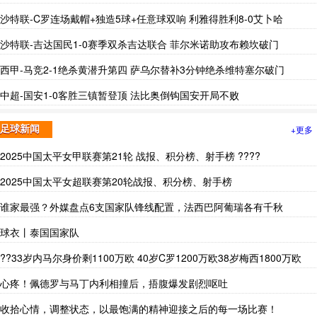
沙特联-C罗连场戴帽+独造5球+任意球双响 利雅得胜利8-0艾卜哈
沙特联-吉达国民1-0赛季双杀吉达联合 菲尔米诺助攻布赖坎破门
西甲-马竞2-1绝杀黄潜升第四 萨乌尔替补3分钟绝杀维特塞尔破门
中超-国安1-0客胜三镇暂登顶 法比奥倒钩国安开局不败
+更多
足球新闻
2025中国太平女甲联赛第21轮 战报、积分榜、射手榜 ????
2025中国太平女超联赛第20轮战报、积分榜、射手榜
谁家最强？外媒盘点6支国家队锋线配置，法西巴阿葡瑞各有千秋
球衣丨泰国国家队
??33岁内马尔身价剩1100万欧 40岁C罗1200万欧38岁梅西1800万欧
心疼！佩德罗与马丁内利相撞后，捂腹爆发剧烈呕吐
收拾心情，调整状态，以最饱满的精神迎接之后的每一场比赛！