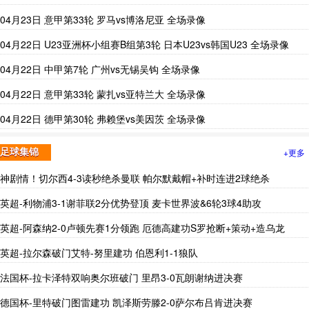
04月23日 意甲第33轮 罗马vs博洛尼亚 全场录像
04月22日 U23亚洲杯小组赛B组第3轮 日本U23vs韩国U23 全场录像
04月22日 中甲第7轮 广州vs无锡吴钩 全场录像
04月22日 意甲第33轮 蒙扎vs亚特兰大 全场录像
04月22日 德甲第30轮 弗赖堡vs美因茨 全场录像
+更多
足球集锦
神剧情！切尔西4-3读秒绝杀曼联 帕尔默戴帽+补时连进2球绝杀
英超-利物浦3-1谢菲联2分优势登顶 麦卡世界波&6轮3球4助攻
英超-阿森纳2-0卢顿先赛1分领跑 厄德高建功S罗抢断+策动+造乌龙
英超-拉尔森破门艾特-努里建功 伯恩利1-1狼队
法国杯-拉卡泽特双响奥尔班破门 里昂3-0瓦朗谢纳进决赛
德国杯-里特破门图雷建功 凯泽斯劳滕2-0萨尔布吕肯进决赛