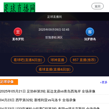
返回
足球直播网
足球直播间
2025年09月09日 02:45
世预赛欧洲区
直布罗陀
法罗群岛
看球吧(直播&回放)
球神直播
857 直播(推荐)
看球直播(直播&回放)
+更多
足球录像
2025年05月21日 足协杯第3轮 延边龙鼎vs青岛西海岸 全场录像
04月23日 西甲第32轮 塞维利亚vs马洛卡 全场录像
04月23日 U23亚洲杯小组赛C组第3轮 泰国vs塔吉克斯坦 全场录像