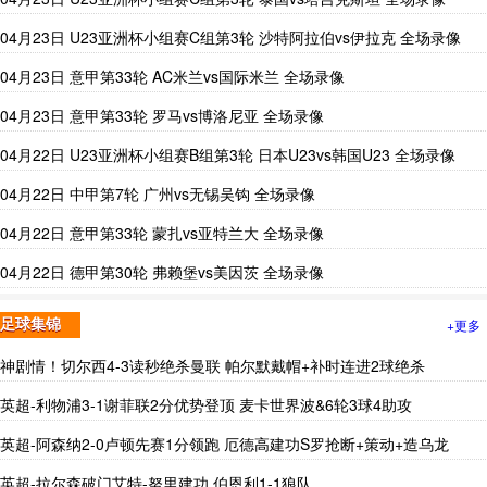
04月23日 U23亚洲杯小组赛C组第3轮 沙特阿拉伯vs伊拉克 全场录像
04月23日 意甲第33轮 AC米兰vs国际米兰 全场录像
04月23日 意甲第33轮 罗马vs博洛尼亚 全场录像
04月22日 U23亚洲杯小组赛B组第3轮 日本U23vs韩国U23 全场录像
04月22日 中甲第7轮 广州vs无锡吴钩 全场录像
04月22日 意甲第33轮 蒙扎vs亚特兰大 全场录像
04月22日 德甲第30轮 弗赖堡vs美因茨 全场录像
+更多
足球集锦
神剧情！切尔西4-3读秒绝杀曼联 帕尔默戴帽+补时连进2球绝杀
英超-利物浦3-1谢菲联2分优势登顶 麦卡世界波&6轮3球4助攻
英超-阿森纳2-0卢顿先赛1分领跑 厄德高建功S罗抢断+策动+造乌龙
英超-拉尔森破门艾特-努里建功 伯恩利1-1狼队