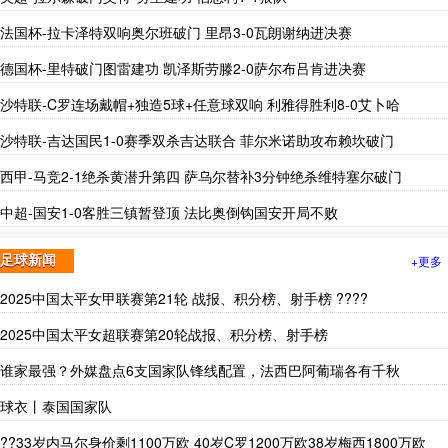
法国杯-拉卡泽特双响奥尔班破门 里昂3-0瓦朗谢纳进决赛
德国杯-里特破门图雷建功 凯泽斯劳滕2-0萨尔布吕肯进决赛
沙特联-C罗连场戴帽+独造5球+任意球双响 利雅得胜利8-0艾卜哈
沙特联-吉达国民1-0赛季双杀吉达联合 菲尔米诺助攻布赖坎破门
西甲-马竞2-1绝杀黄潜升第四 萨乌尔替补3分钟绝杀维特塞尔破门
中超-国安1-0客胜三镇暂登顶 法比奥倒钩国安开局不败
+更多
足球新闻
2025中国太平女甲联赛第21轮 战报、积分榜、射手榜 ????
2025中国太平女超联赛第20轮战报、积分榜、射手榜
谁家最强？外媒盘点6支国家队锋线配置，法西巴阿葡瑞各有千秋
球衣丨泰国国家队
??33岁内马尔身价剩1100万欧 40岁C罗1200万欧38岁梅西1800万欧