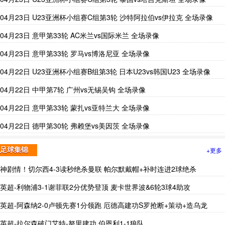
04月23日 U23亚洲杯小组赛C组第3轮 沙特阿拉伯vs伊拉克 全场录像
04月23日 意甲第33轮 AC米兰vs国际米兰 全场录像
04月23日 意甲第33轮 罗马vs博洛尼亚 全场录像
04月22日 U23亚洲杯小组赛B组第3轮 日本U23vs韩国U23 全场录像
04月22日 中甲第7轮 广州vs无锡吴钩 全场录像
04月22日 意甲第33轮 蒙扎vs亚特兰大 全场录像
04月22日 德甲第30轮 弗赖堡vs美因茨 全场录像
+更多
足球集锦
神剧情！切尔西4-3读秒绝杀曼联 帕尔默戴帽+补时连进2球绝杀
英超-利物浦3-1谢菲联2分优势登顶 麦卡世界波&6轮3球4助攻
英超-阿森纳2-0卢顿先赛1分领跑 厄德高建功S罗抢断+策动+造乌龙
英超-拉尔森破门艾特-努里建功 伯恩利1-1狼队