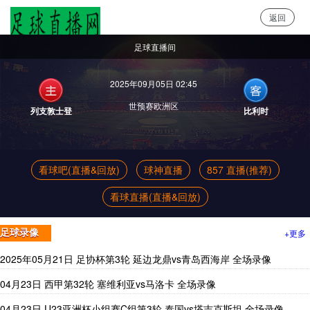
返回
足球直播网
足球直播间
2025年09月05日 02:45
世预赛欧洲区
列支敦士登
比利时
看球吧(直播&回放)
球神直播
857 直播(推荐)
看球直播(直播&回放)
+更多
足球录像
2025年05月21日 足协杯第3轮 延边龙鼎vs青岛西海岸 全场录像
04月23日 西甲第32轮 塞维利亚vs马洛卡 全场录像
04月23日 U23亚洲杯小组赛C组第3轮 泰国vs塔吉克斯坦 全场录像