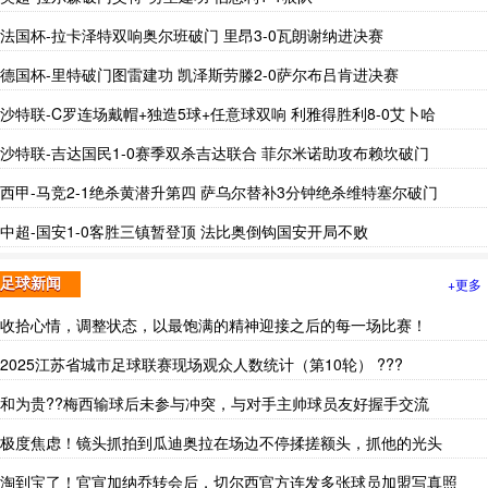
法国杯-拉卡泽特双响奥尔班破门 里昂3-0瓦朗谢纳进决赛
德国杯-里特破门图雷建功 凯泽斯劳滕2-0萨尔布吕肯进决赛
沙特联-C罗连场戴帽+独造5球+任意球双响 利雅得胜利8-0艾卜哈
沙特联-吉达国民1-0赛季双杀吉达联合 菲尔米诺助攻布赖坎破门
西甲-马竞2-1绝杀黄潜升第四 萨乌尔替补3分钟绝杀维特塞尔破门
中超-国安1-0客胜三镇暂登顶 法比奥倒钩国安开局不败
+更多
足球新闻
收拾心情，调整状态，以最饱满的精神迎接之后的每一场比赛！
2025江苏省城市足球联赛现场观众人数统计（第10轮） ???
和为贵??梅西输球后未参与冲突，与对手主帅球员友好握手交流
极度焦虑！镜头抓拍到瓜迪奥拉在场边不停揉搓额头，抓他的光头
淘到宝了！官宣加纳乔转会后，切尔西官方连发多张球员加盟写真照